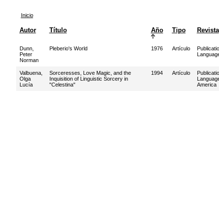
Inicio
Autor
Título
Año
Tipo
Revista
Dunn,
Pleberio's World
1976
Artículo
Publicati
Peter
Language
Norman
Valbuena,
Sorceresses, Love Magic, and the
1994
Artículo
Publicati
Olga
Inquisition of Linguistic Sorcery in
Language
Lucía
"Celestina"
America