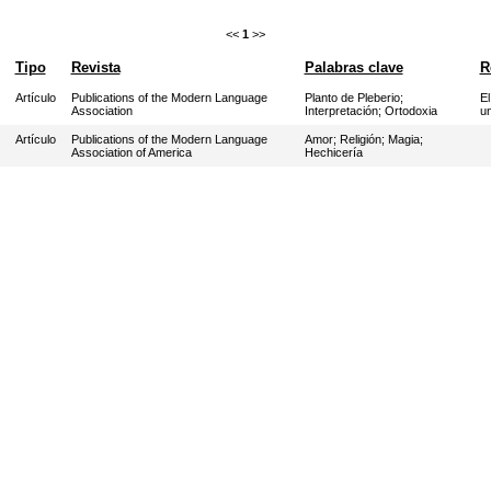
<<
1
>>
Tipo
Revista
Palabras clave
R
Artículo
Publications of the Modern Language
Planto de Pleberio
;
El
Association
Interpretación
;
Ortodoxia
un
Artículo
Publications of the Modern Language
Amor
;
Religión
;
Magia
;
Association of America
Hechicería