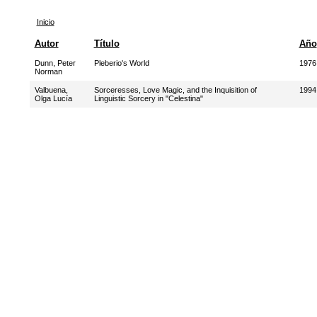
Inicio
Autor
Título
Año
Dunn, Peter
Pleberio's World
1976
Norman
Valbuena,
Sorceresses, Love Magic, and the Inquisition of
1994
Olga Lucía
Linguistic Sorcery in "Celestina"