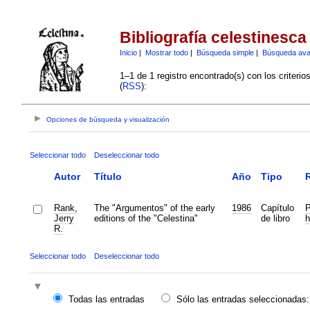
Bibliografía celestinesca
Inicio
|
Mostrar todo
|
Búsqueda simple
|
Búsqueda av
1–1 de 1 registro encontrado(s) con los criteri
(
RSS
):
Opciones de búsqueda y visualización
Seleccionar todo
Deseleccionar todo
Autor
Título
Año
Tipo
R
Rank,
The "Argumentos" of the early
1986
Capítulo
P
Jerry
editions of the "Celestina"
de libro
h
R.
Seleccionar todo
Deseleccionar todo
Todas las entradas
Sólo las entradas seleccionadas: