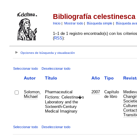
Bibliografía celestinesca
Inicio
|
Mostrar todo
|
Búsqueda simple
|
Búsqueda av
1–1 de 1 registro encontrado(s) con los criteri
(
RSS
):
Opciones de búsqueda y visualización
Seleccionar todo
Deseleccionar todo
Autor
Título
Año
Tipo
Revist
Solomon,
Pharmaceutical
2007
Capítulo
Medieva
Michael
de libro
Changi
Fictions: Celestina�s
Societi
Laboratory and the
Cultures
Sixteenth-Century
Contact
Medical Imaginary
Transit
Seleccionar todo
Deseleccionar todo