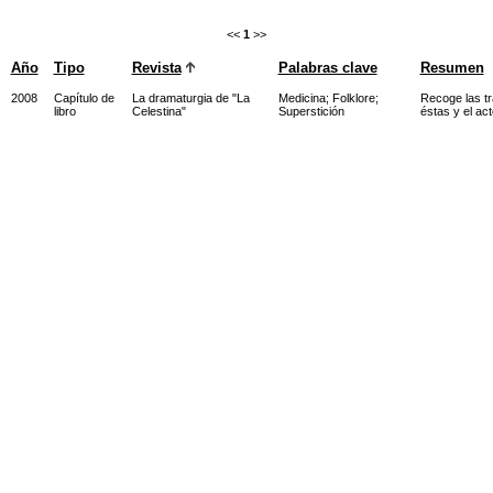
<<
1
>>
Año
Tipo
Revista
Palabras clave
Resumen
2008
Capítulo de
La dramaturgia de "La
Medicina
;
Folklore
;
Recoge las tr
libro
Celestina"
Superstición
éstas y el act