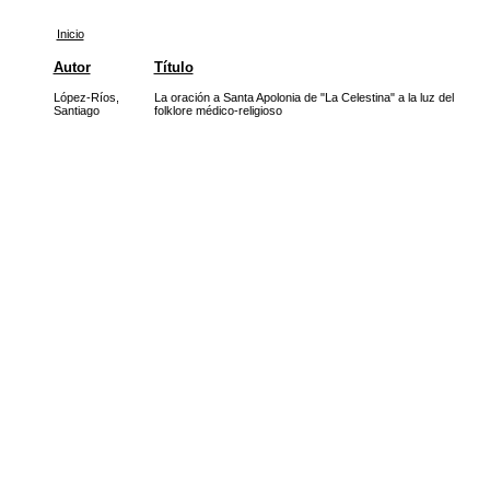
Inicio
Autor
Título
López-Ríos,
La oración a Santa Apolonia de "La Celestina" a la luz del
Santiago
folklore médico-religioso