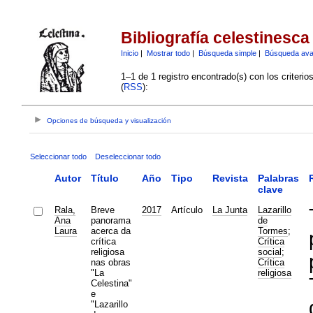
Bibliografía celestinesca
Inicio
|
Mostrar todo
|
Búsqueda simple
|
Búsqueda av
1–1 de 1 registro encontrado(s) con los criteri
(
RSS
):
Opciones de búsqueda y visualización
Seleccionar todo
Deseleccionar todo
Autor
Título
Año
Tipo
Revista
Palabras
clave
Rala,
Breve
2017
Artículo
La Junta
Lazarillo
Ana
panorama
de
Laura
acerca da
Tormes
;
crítica
Crítica
religiosa
social
;
nas obras
Crítica
"La
religiosa
Celestina"
e
"Lazarillo