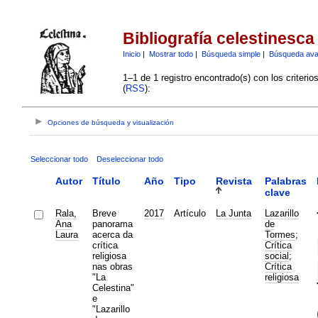
Bibliografía celestinesca
Inicio
|
Mostrar todo
|
Búsqueda simple
|
Búsqueda av
1–1 de 1 registro encontrado(s) con los criteri
(
RSS
):
Opciones de búsqueda y visualización
Seleccionar todo
Deseleccionar todo
Autor
Título
Año
Tipo
Revista
Palabras
clave
Rala,
Breve
2017
Artículo
La Junta
Lazarillo
Ana
panorama
de
Laura
acerca da
Tormes
;
crítica
Crítica
religiosa
social
;
nas obras
Crítica
"La
religiosa
Celestina"
e
"Lazarillo