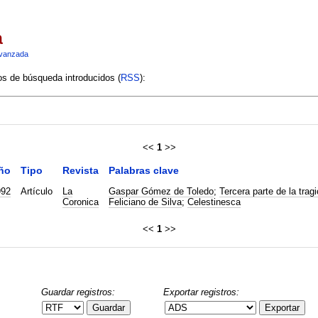
a
vanzada
ios de búsqueda introducidos (
RSS
):
<<
1
>>
ño
Tipo
Revista
Palabras clave
992
Artículo
La
Gaspar Gómez de Toledo
;
Tercera parte de la tra
Coronica
Feliciano de Silva
;
Celestinesca
<<
1
>>
Guardar registros:
Exportar registros:
Guardar
Exportar