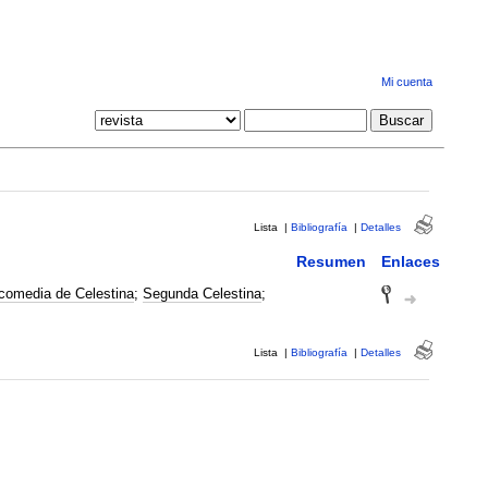
Mi cuenta
Lista
|
Bibliografía
|
Detalles
Resumen
Enlaces
gicomedia de Celestina
;
Segunda Celestina
;
Lista
|
Bibliografía
|
Detalles