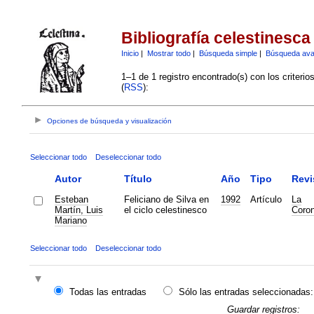
Bibliografía celestinesca
Inicio
|
Mostrar todo
|
Búsqueda simple
|
Búsqueda av
1–1 de 1 registro encontrado(s) con los criteri
(
RSS
):
Opciones de búsqueda y visualización
Seleccionar todo
Deseleccionar todo
Autor
Título
Año
Tipo
Revi
Esteban
Feliciano de Silva en
1992
Artículo
La
Martín, Luis
el ciclo celestinesco
Coron
Mariano
Seleccionar todo
Deseleccionar todo
Todas las entradas
Sólo las entradas seleccionadas:
Guardar registros: