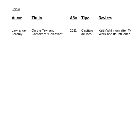
Inicio
Autor
Título
Año
Tipo
Revista
Lawrance,
On the Text and
2011
Capítulo
Keith Whinnom after T
Jeremy
Context of "Celestina"
de libro
Work and Its Influence