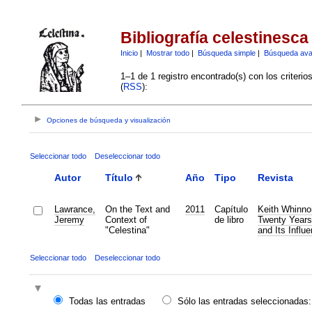
Bibliografía celestinesca
Inicio
|
Mostrar todo
|
Búsqueda simple
|
Búsqueda av
1–1 de 1 registro encontrado(s) con los criteri
(
RSS
):
Opciones de búsqueda y visualización
Seleccionar todo
Deseleccionar todo
Autor
Título
Año
Tipo
Revista
Lawrance,
On the Text and
2011
Capítulo
Keith Whinno
Jeremy
Context of
de libro
Twenty Years
"Celestina"
and Its Influ
Seleccionar todo
Deseleccionar todo
Todas las entradas
Sólo las entradas seleccionadas: