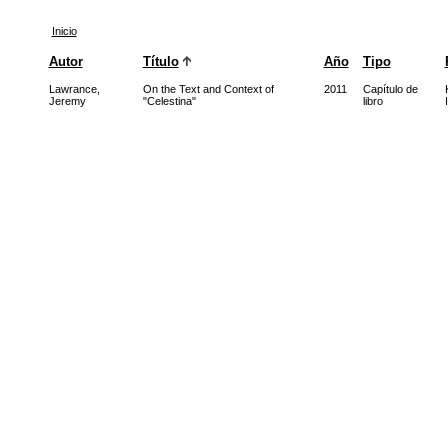
Inicio
Autor
Título
Año
Tipo
Lawrance,
On the Text and Context of
2011
Capítulo de
Jeremy
"Celestina"
libro