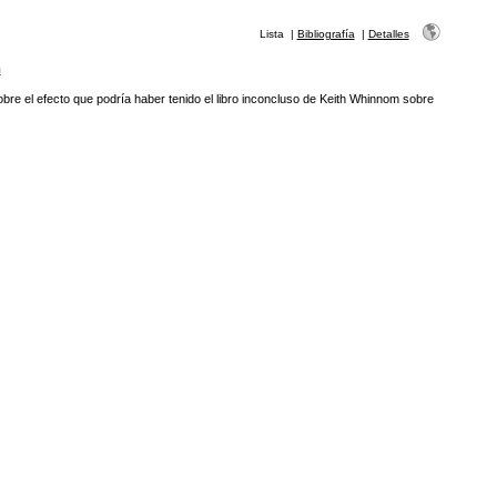
Lista
|
Bibliografía
|
Detalles
n
bre el efecto que podría haber tenido el libro inconcluso de Keith Whinnom sobre