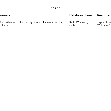
<<
1
>>
Revista
Palabras clave
Resume
Keith Whinnom after Twenty Years: His Work and Its
Keith Whinnom
;
Especula so
Influence
Crítica
"Celestina".