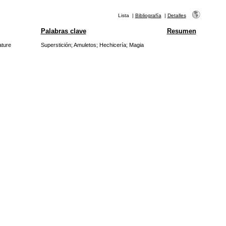
Lista
|
Bibliografía
|
Detalles
Palabras clave
Resumen
ature
Superstición
;
Amuletos
;
Hechicería
;
Magia