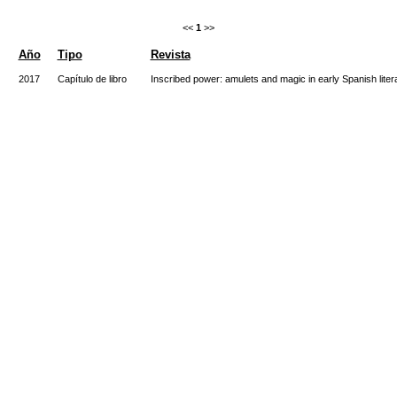
<<
1
>>
Año
Tipo
Revista
2017
Capítulo de libro
Inscribed power: amulets and magic in early Spanish liter