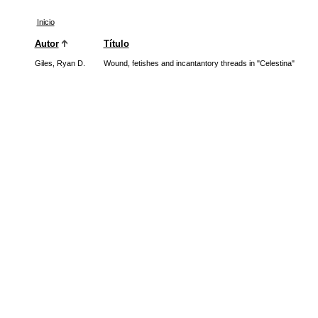
Inicio
Autor
Título
Giles, Ryan D.
Wound, fetishes and incantantory threads in "Celestina"