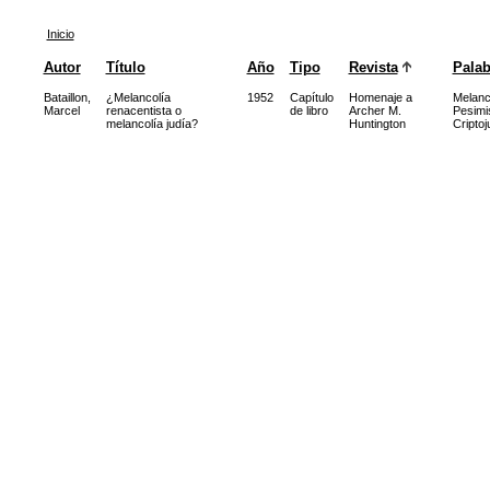
Inicio
Autor
Título
Año
Tipo
Revista
Palab
Bataillon,
¿Melancolía
1952
Capítulo
Homenaje a
Melanc
Marcel
renacentista o
de libro
Archer M.
Pesim
melancolía judía?
Huntington
Cripto