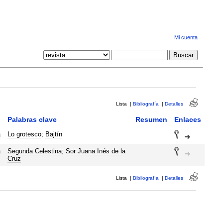
Mi cuenta
Lista
|
Bibliografía
|
Detalles
Palabras clave
Resumen
Enlaces
a
Lo grotesco
;
Bajtín
a
Segunda Celestina
;
Sor Juana Inés de la
Cruz
Lista
|
Bibliografía
|
Detalles