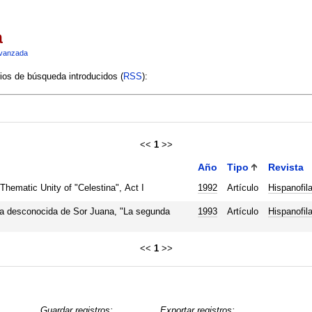
a
vanzada
rios de búsqueda introducidos (
RSS
):
<<
1
>>
Año
Tipo
Revista
hematic Unity of "Celestina", Act I
1992
Artículo
Hispanofil
a desconocida de Sor Juana, "La segunda
1993
Artículo
Hispanofil
<<
1
>>
Guardar registros:
Exportar registros: