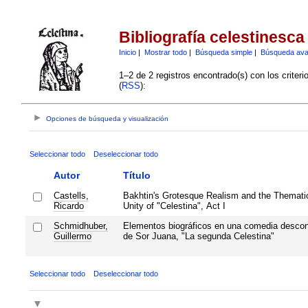
Bibliografía celestinesca
Inicio
|
Mostrar todo
|
Búsqueda simple
|
Búsqueda av
1–2 de 2 registros encontrado(s) con los criter
(
RSS
):
Opciones de búsqueda y visualización
Seleccionar todo
Deseleccionar todo
Autor
Título
Castells,
Bakhtin's Grotesque Realism and the Themati
Ricardo
Unity of "Celestina", Act I
Schmidhuber,
Elementos biográficos en una comedia desco
Guillermo
de Sor Juana, "La segunda Celestina"
Seleccionar todo
Deseleccionar todo