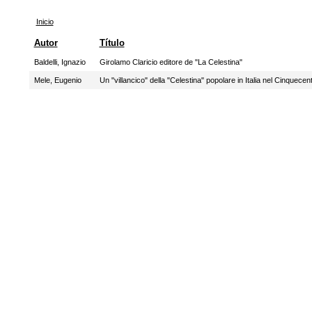
Inicio
Autor
Título
Baldelli, Ignazio
Girolamo Claricio editore de "La Celestina"
Mele, Eugenio
Un "villancico" della "Celestina" popolare in Italia nel Cinquecen