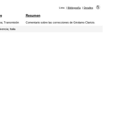
Lista
|
Bibliografía
|
Detalles
ve
Resumen
na
;
Transmisión
Comentario sobre las correcciones de Girolamo Claricio.
ivencia
;
Italia