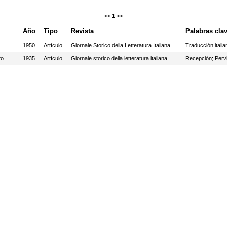
<<
1
>>
Año
Tipo
Revista
Palabras cla
1950
Artículo
Giornale Storico della Letteratura Italiana
Traducción italia
to
1935
Artículo
Giornale storico della letteratura italiana
Recepción
;
Perv