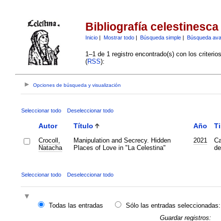
Bibliografía celestinesca
Inicio
|
Mostrar todo
|
Búsqueda simple
|
Búsqueda av
1–1 de 1 registro encontrado(s) con los criteri
(
RSS
):
Opciones de búsqueda y visualización
Seleccionar todo
Deseleccionar todo
Autor
Título
Año
T
Crocoll,
Manipulation and Secrecy. Hidden
2021
Ca
Natacha
Places of Love in "La Celestina"
de
Seleccionar todo
Deseleccionar todo
Todas las entradas
Sólo las entradas seleccionadas:
Guardar registros: