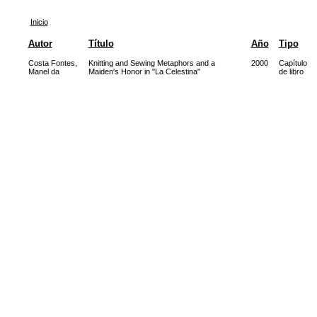
Inicio
Autor
Título
Año
Tipo
Costa Fontes,
Knitting and Sewing Metaphors and a
2000
Capítulo
Manel da
Maiden's Honor in "La Celestina"
de libro