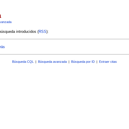
a
vanzada
 búsqueda introducidos (
RSS
):
rás
Búsqueda CQL
|
Búsqueda avanzada
|
Búsqueda por ID
|
Extraer citas