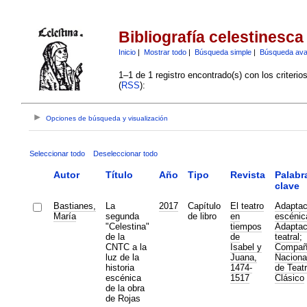
Bibliografía celestinesca
Inicio
|
Mostrar todo
|
Búsqueda simple
|
Búsqueda av
1–1 de 1 registro encontrado(s) con los criteri
(
RSS
):
Opciones de búsqueda y visualización
Seleccionar todo
Deseleccionar todo
Autor
Título
Año
Tipo
Revista
Palabr
clave
Bastianes,
La
2017
Capítulo
El teatro
Adaptac
María
segunda
de libro
en
escénic
"Celestina"
tiempos
Adaptac
de la
de
teatral
;
CNTC a la
Isabel y
Compañ
luz de la
Juana,
Naciona
historia
1474-
de Teat
escénica
1517
Clásico
de la obra
de Rojas