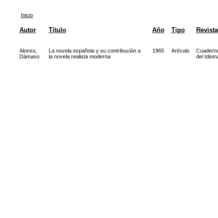
Inicio
Autor
Título
Año
Tipo
Revista
Alonso,
La novela española y su contribución a
1965
Artículo
Cuadern
Dámaso
la novela realista moderna
del Idiom