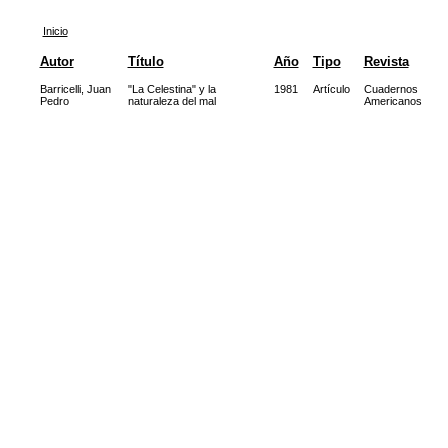
Inicio
Autor
Título
Año
Tipo
Revista
Barricelli, Juan
"La Celestina" y la
1981
Artículo
Cuadernos
Pedro
naturaleza del mal
Americanos