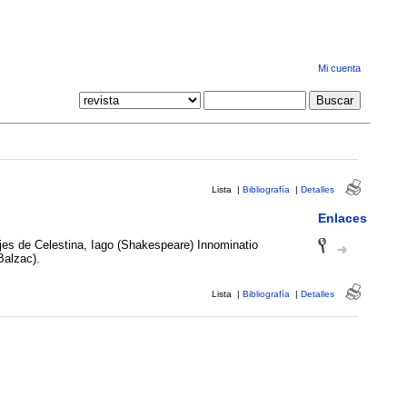
Mi cuenta
Lista
|
Bibliografía
|
Detalles
Enlaces
es de Celestina, Iago (Shakespeare) Innominatio
Balzac).
Lista
|
Bibliografía
|
Detalles