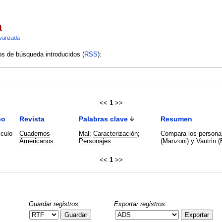
a
vanzada
ios de búsqueda introducidos (
RSS
):
<<
1
>>
po
Revista
Palabras clave
Resumen
ículo
Cuadernos
Mal
;
Caracterización
;
Compara los personaj
Americanos
Personajes
(Manzoni) y Vautrin (
<<
1
>>
Guardar registros:
Exportar registros:
Guardar
Exportar