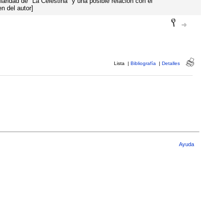
ridad de "La Celestina" y una posible relación con el
n del autor]
Lista
|
Bibliografía
|
Detalles
Ayuda