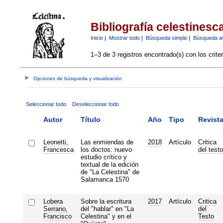
Bibliografía celestinesc
Inicio
|
Mostrar todo
|
Búsqueda simple
|
Búsqueda a
1–3 de 3 registros encontrado(s) con los crite
Opciones de búsqueda y visualización
Seleccionar todo
Deseleccionar todo
Autor
Título
Año
Tipo
Revist
Leonetti,
Las enmiendas de
2018
Artículo
Critica
Francesca
los doctos: nuevo
del testo
estudio crítico y
textual de la edición
de "La Celestina" de
Salamanca 1570
Lobera
Sobre la escritura
2017
Artículo
Critica
Serrano,
del "hablar" en "La
del
Francisco
Celestina" y en el
Testo