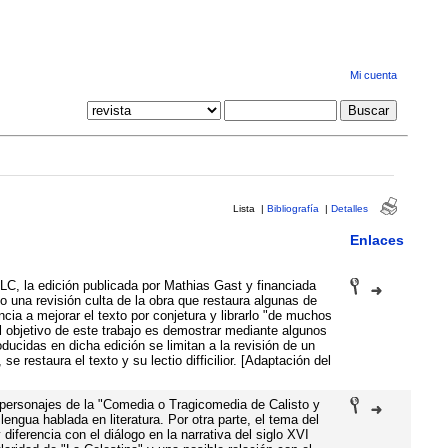
Mi cuenta
Lista
|
Bibliografía
|
Detalles
Enlaces
LC, la edición publicada por Mathias Gast y financiada
na revisión culta de la obra que restaura algunas de
ncia a mejorar el texto por conjetura y librarlo "de muchos
l objetivo de este trabajo es demostrar mediante algunos
ducidas en dicha edición se limitan a la revisión de un
e restaura el texto y su lectio difficilior. [Adaptación del
os personajes de la "Comedia o Tragicomedia de Calisto y
engua hablada en literatura. Por otra parte, el tema del
diferencia con el diálogo en la narrativa del siglo XVI