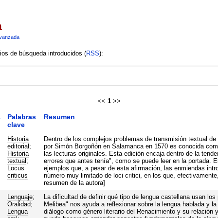
a
vanzada
rios de búsqueda introducidos (
RSS
):
<<
1
>>
a
Palabras
Resumen
clave
Historia
Dentro de los complejos problemas de transmisión textual de 
editorial
;
por Simón Borgoñón en Salamanca en 1570 es conocida como u
Historia
las lecturas originales. Esta edición encaja dentro de la tende
textual
;
errores que antes tenía", como se puede leer en la portada. E
Locus
ejemplos que, a pesar de esta afirmación, las enmiendas intro
criticus
número muy limitado de loci critici, en los que, efectivamente, s
resumen de la autora]
Lenguaje
;
La dificultad de definir qué tipo de lengua castellana usan l
Oralidad
;
Melibea" nos ayuda a reflexionar sobre la lengua hablada y la l
Lengua
diálogo como género literario del Renacimiento y su relación y 