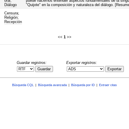
oral
;
puede hacernos entender aspectos fundamentales de la singula
Diálogo
"Quijote" en la composición y naturaleza del diálogo. [Resume
Censura
;
Religión
;
Recepción
<<
1
>>
Guardar registros:
Exportar registros:
Guardar
Exportar
Búsqueda CQL
|
Búsqueda avanzada
|
Búsqueda por ID
|
Extraer citas