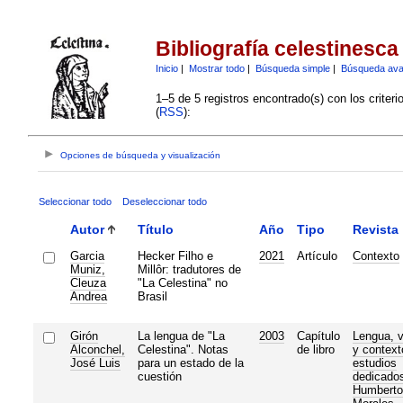
Bibliografía celestinesca
Inicio
|
Mostrar todo
|
Búsqueda simple
|
Búsqueda av
1–5 de 5 registros encontrado(s) con los criter
(
RSS
):
Opciones de búsqueda y visualización
Seleccionar todo
Deseleccionar todo
Autor
Título
Año
Tipo
Revista
Garcia
Hecker Filho e
2021
Artículo
Contexto
Muniz,
Millôr: tradutores de
Cleuza
"La Celestina" no
Andrea
Brasil
Girón
La lengua de "La
2003
Capítulo
Lengua, v
Alconchel,
Celestina". Notas
de libro
y context
José Luis
para un estado de la
estudios
cuestión
dedicado
Humberto