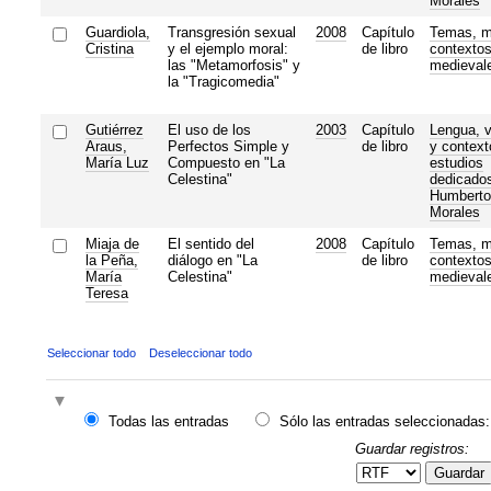
Morales
Guardiola,
Transgresión sexual
2008
Capítulo
Temas, m
Cristina
y el ejemplo moral:
de libro
contexto
las "Metamorfosis" y
medieval
la "Tragicomedia"
Gutiérrez
El uso de los
2003
Capítulo
Lengua, v
Araus,
Perfectos Simple y
de libro
y context
María Luz
Compuesto en "La
estudios
Celestina"
dedicado
Humberto
Morales
Miaja de
El sentido del
2008
Capítulo
Temas, m
la Peña,
diálogo en "La
de libro
contexto
María
Celestina"
medieval
Teresa
Seleccionar todo
Deseleccionar todo
Todas las entradas
Sólo las entradas seleccionadas:
Guardar registros:
Guardar