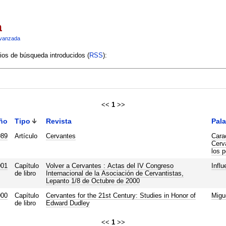
a
vanzada
rios de búsqueda introducidos (
RSS
):
<<
1
>>
ño
Tipo
Revista
Pala
989
Artículo
Cervantes
Cara
Cerv
los p
001
Capítulo
Volver a Cervantes : Actas del IV Congreso
Influ
de libro
Internacional de la Asociación de Cervantistas,
Lepanto 1/8 de Octubre de 2000
000
Capítulo
Cervantes for the 21st Century: Studies in Honor of
Migu
de libro
Edward Dudley
<<
1
>>