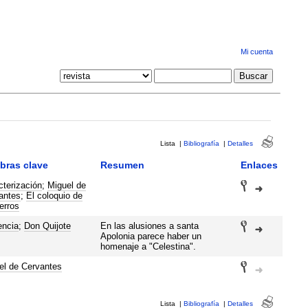
Mi cuenta
Lista
|
Bibliografía
|
Detalles
bras clave
Resumen
Enlaces
cterización
;
Miguel de
antes
;
El coloquio de
erros
encia
;
Don Quijote
En las alusiones a santa
Apolonia parece haber un
homenaje a "Celestina".
el de Cervantes
Lista
|
Bibliografía
|
Detalles