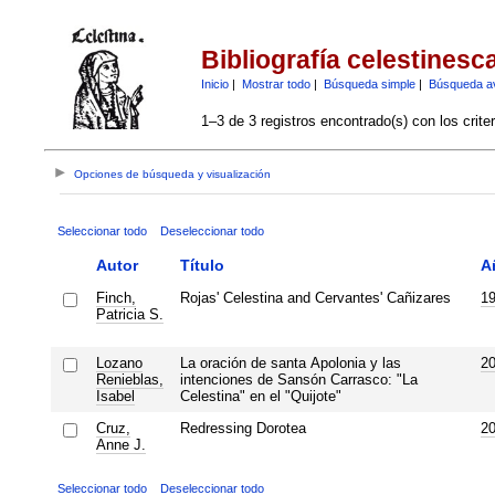
Bibliografía celestinesc
Inicio
|
Mostrar todo
|
Búsqueda simple
|
Búsqueda a
1–3 de 3 registros encontrado(s) con los crite
Opciones de búsqueda y visualización
Seleccionar todo
Deseleccionar todo
Autor
Título
A
Finch,
Rojas' Celestina and Cervantes' Cañizares
1
Patricia S.
Lozano
La oración de santa Apolonia y las
2
Renieblas,
intenciones de Sansón Carrasco: "La
Isabel
Celestina" en el "Quijote"
Cruz,
Redressing Dorotea
2
Anne J.
Seleccionar todo
Deseleccionar todo