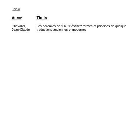
Inicio
Autor
Título
Chevalier,
Les paremies de "La Celéstine": formes et principes de quelque
Jean-Claude
traductions anciennes et modernes