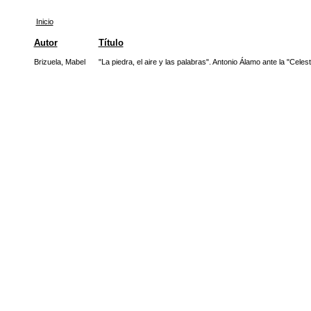
Inicio
Autor
Título
Brizuela, Mabel
"La piedra, el aire y las palabras". Antonio Álamo ante la "Celesti