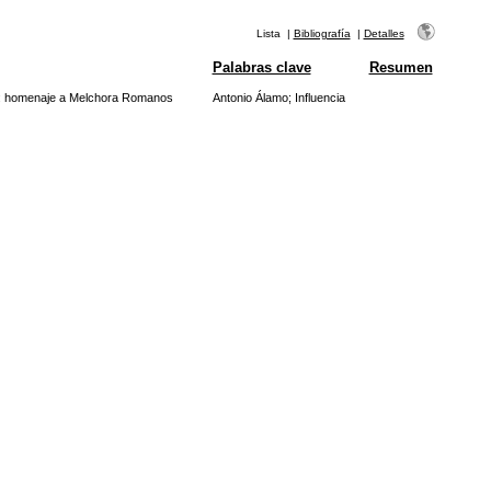
Lista
|
Bibliografía
|
Detalles
Palabras clave
Resumen
es: homenaje a Melchora Romanos
Antonio Álamo
;
Influencia