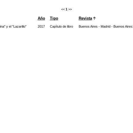
<<
1
>>
Año
Tipo
Revista
na" y el "Lazarillo"
2017
Capítulo de libro
Buenos Aires - Madrid - Buenos Air