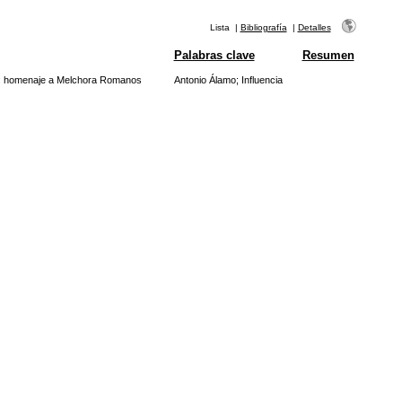
Lista
|
Bibliografía
|
Detalles
Palabras clave
Resumen
es: homenaje a Melchora Romanos
Antonio Álamo
;
Influencia