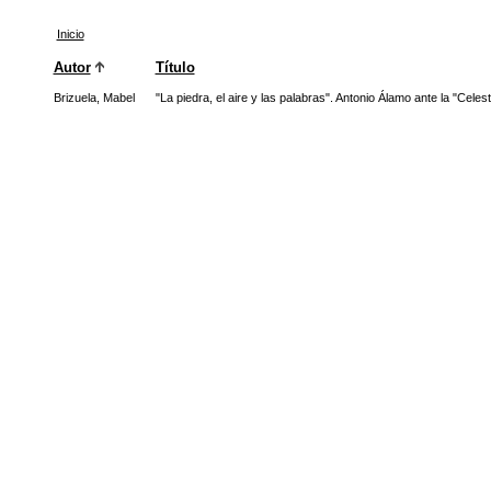
Inicio
Autor
Título
Brizuela, Mabel
"La piedra, el aire y las palabras". Antonio Álamo ante la "Celesti