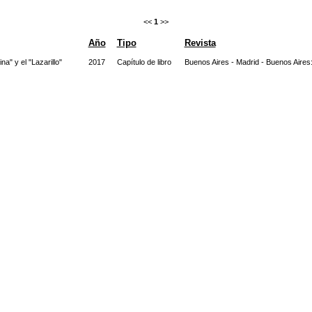
<<
1
>>
Año
Tipo
Revista
na" y el "Lazarillo"
2017
Capítulo de libro
Buenos Aires - Madrid - Buenos Air