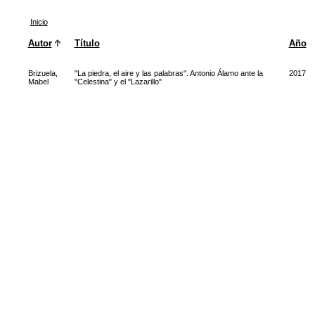
Inicio
Autor
Título
Año
Brizuela,
"La piedra, el aire y las palabras". Antonio Álamo ante la
2017
Mabel
"Celestina" y el "Lazarillo"