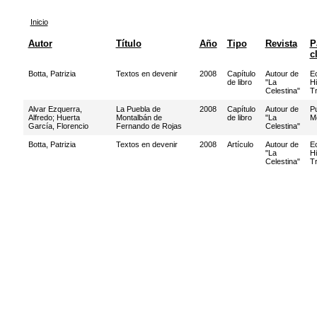
Inicio
Autor
Título
Año
Tipo
Revista
P
c
Botta, Patrizia
Textos en devenir
2008
Capítulo
Autour de
Ec
de libro
"La
Hi
Celestina"
T
Alvar Ezquerra,
La Puebla de
2008
Capítulo
Autour de
P
Alfredo
;
Huerta
Montalbán de
de libro
"La
M
García, Florencio
Fernando de Rojas
Celestina"
Botta, Patrizia
Textos en devenir
2008
Artículo
Autour de
Ec
"La
Hi
Celestina"
T