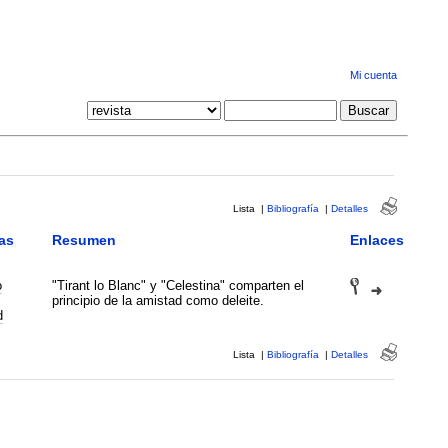
Mi cuenta
Lista
|
Bibliografía
|
Detalles
as
Resumen
Enlaces
o
"Tirant lo Blanc" y "Celestina" comparten el
principio de la amistad como deleite.
d
Lista
|
Bibliografía
|
Detalles