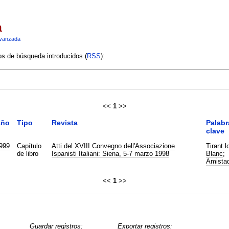
a
vanzada
ios de búsqueda introducidos (
RSS
):
<<
1
>>
ño
Tipo
Revista
Palabr
clave
999
Capítulo
Atti del XVIII Convegno dell'Associazione
Tirant l
de libro
Ispanisti Italiani: Siena, 5-7 marzo 1998
Blanc
;
Amista
<<
1
>>
Guardar registros:
Exportar registros: