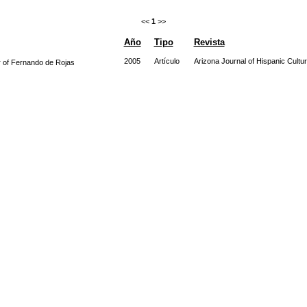
<<
1
>>
Año
Tipo
Revista
2005
Artículo
Arizona Journal of Hispanic Cultur
er of Fernando de Rojas