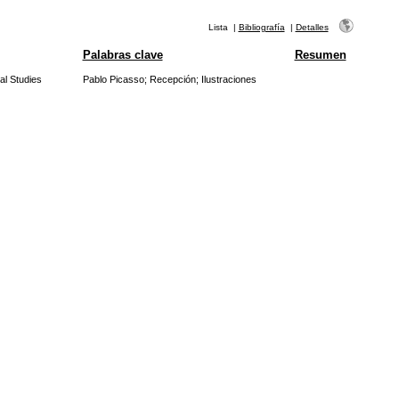
Lista
|
Bibliografía
|
Detalles
Palabras clave
Resumen
al Studies
Pablo Picasso
;
Recepción
;
Ilustraciones