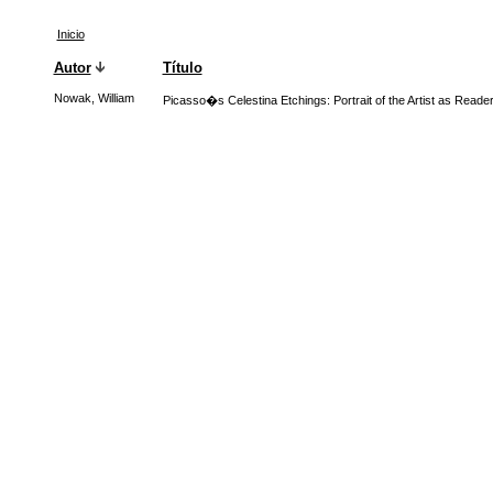
Inicio
Autor
Título
Nowak, William
Picasso�s Celestina Etchings: Portrait of the Artist as Read