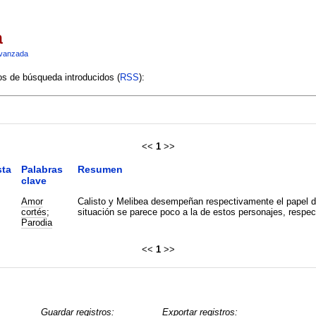
a
vanzada
ios de búsqueda introducidos (
RSS
):
<<
1
>>
sta
Palabras
Resumen
clave
Amor
Calisto y Melibea desempeñan respectivamente el papel de
cortés
;
situación se parece poco a la de estos personajes, respect
Parodia
<<
1
>>
Guardar registros:
Exportar registros: