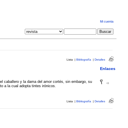
Mi cuenta
Lista
|
Bibliografía
|
Detalles
Enlaces
l caballero y la dama del amor cortés, sin embargo, su
o a la cual adopta tintes irónicos.
Lista
|
Bibliografía
|
Detalles