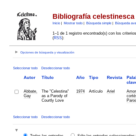
Bibliografía celestinesca
Inicio
|
Mostrar todo
|
Búsqueda simple
|
Búsqueda av
1–1 de 1 registro encontrado(s) con los criteri
(
RSS
):
Opciones de búsqueda y visualización
Seleccionar todo
Deseleccionar todo
Autor
Título
Año
Tipo
Revista
Pala
clav
Abbate,
The "Celestina"
1974
Artículo
Ariel
Amor
Gay
as a Parody of
corté
Courtly Love
Parod
Seleccionar todo
Deseleccionar todo
Todas las entradas
Sólo las entradas seleccionadas: