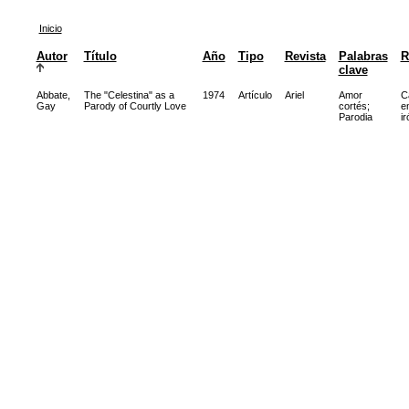
Inicio
Autor
Título
Año
Tipo
Revista
Palabras
R
clave
Abbate,
The "Celestina" as a
1974
Artículo
Ariel
Amor
C
Gay
Parody of Courtly Love
cortés
;
e
Parodia
ir