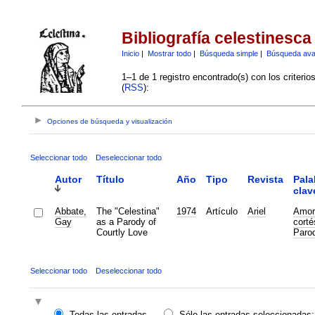
Bibliografía celestinesca
Inicio
|
Mostrar todo
|
Búsqueda simple
|
Búsqueda av
1–1 de 1 registro encontrado(s) con los criteri
(
RSS
):
Opciones de búsqueda y visualización
Seleccionar todo
Deseleccionar todo
Autor
Título
Año
Tipo
Revista
Pala
clav
Abbate,
The "Celestina"
1974
Artículo
Ariel
Amor
Gay
as a Parody of
corté
Courtly Love
Parod
Seleccionar todo
Deseleccionar todo
Todas las entradas
Sólo las entradas seleccionadas: