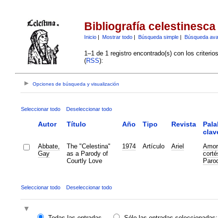
Bibliografía celestinesca
Inicio
|
Mostrar todo
|
Búsqueda simple
|
Búsqueda av
1–1 de 1 registro encontrado(s) con los criteri
(
RSS
):
Opciones de búsqueda y visualización
Seleccionar todo
Deseleccionar todo
Autor
Título
Año
Tipo
Revista
Pala
clav
Abbate,
The "Celestina"
1974
Artículo
Ariel
Amor
Gay
as a Parody of
corté
Courtly Love
Parod
Seleccionar todo
Deseleccionar todo
Todas las entradas
Sólo las entradas seleccionadas: