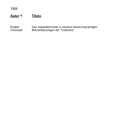
Inicio
Autor
Título
Rodiek,
Das Inquisitionsmotiv in neueren deutschsprachigen
Christoph
Bühnenfassungen der "Celestina"