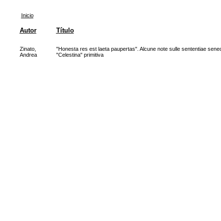
Inicio
Autor
Título
Zinato,
"Honesta res est laeta paupertas". Alcune note sulle sententiae sene
Andrea
"Celestina" primitiva