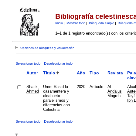
Bibliografía celestinesc
Inicio
|
Mostrar todo
|
Búsqueda simple
|
Búsqueda a
1–1 de 1 registro encontrado(s) con los criter
Opciones de búsqueda y visualización
Seleccionar todo
Deseleccionar todo
Autor
Título
Año
Tipo
Revista
Pala
clav
Shafik,
Umm Rasid la
2020
Artículo
Al-
Alca
Ahmed
casamentera y
Andalus
Ante
alcahueta:
Magreb
Tayf 
paralelismos y
Ibn 
diferencias con
Celestina
Seleccionar todo
Deseleccionar todo