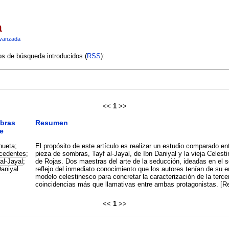
a
vanzada
ios de búsqueda introducidos (
RSS
):
<<
1
>>
bras
Resumen
e
hueta
;
El propósito de este artículo es realizar un estudio comparado e
cedentes
;
pieza de sombras, Tayf al-Jayal, de Ibn Daniyal y la vieja Celes
al-Jayal
;
de Rojas. Dos maestras del arte de la seducción, ideadas en el sen
Daniyal
reflejo del inmediato conocimiento que los autores tenían de su ent
modelo celestinesco para concretar la caracterización de la tercer
coincidencias más que llamativas entre ambas protagonistas. [R
<<
1
>>