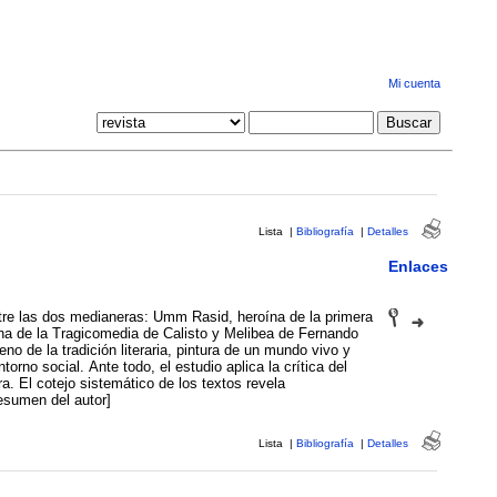
Mi cuenta
Lista
|
Bibliografía
|
Detalles
Enlaces
ntre las dos medianeras: Umm Rasid, heroína de la primera
tina de la Tragicomedia de Calisto y Melibea de Fernando
o de la tradición literaria, pintura de un mundo vivo y
orno social. Ante todo, el estudio aplica la crítica del
a. El cotejo sistemático de los textos revela
esumen del autor]
Lista
|
Bibliografía
|
Detalles