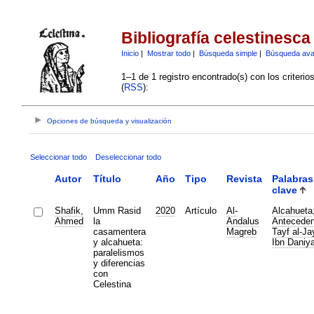
Bibliografía celestinesca
Inicio
|
Mostrar todo
|
Búsqueda simple
|
Búsqueda av
1–1 de 1 registro encontrado(s) con los criteri
(
RSS
):
Opciones de búsqueda y visualización
Seleccionar todo
Deseleccionar todo
Autor
Título
Año
Tipo
Revista
Palabras
clave
Shafik,
Umm Rasid
2020
Artículo
Al-
Alcahueta
Ahmed
la
Andalus
Anteceden
casamentera
Magreb
Tayf al-Ja
y alcahueta:
Ibn Daniya
paralelismos
y diferencias
con
Celestina