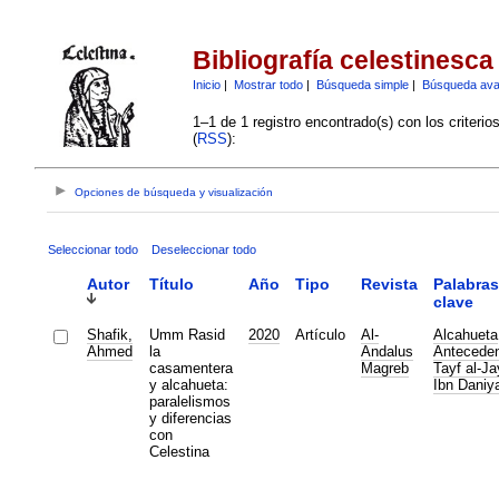
Bibliografía celestinesca
Inicio
|
Mostrar todo
|
Búsqueda simple
|
Búsqueda av
1–1 de 1 registro encontrado(s) con los criteri
(
RSS
):
Opciones de búsqueda y visualización
Seleccionar todo
Deseleccionar todo
Autor
Título
Año
Tipo
Revista
Palabras
clave
Shafik,
Umm Rasid
2020
Artículo
Al-
Alcahueta
Ahmed
la
Andalus
Antecede
casamentera
Magreb
Tayf al-Ja
y alcahueta:
Ibn Daniya
paralelismos
y diferencias
con
Celestina