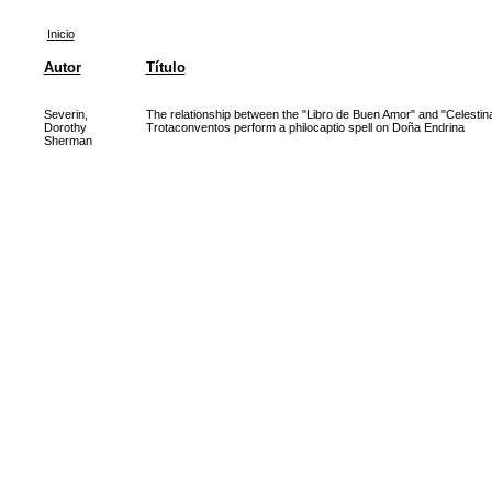
Inicio
Autor
Título
Severin,
The relationship between the "Libro de Buen Amor" and "Celestin
Dorothy
Trotaconventos perform a philocaptio spell on Doña Endrina
Sherman