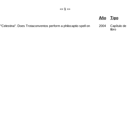
<<
1
>>
Año
Tipo
"Celestina". Does Trotaconventos perform a philocaptio spell on
2004
Capítulo de
libro