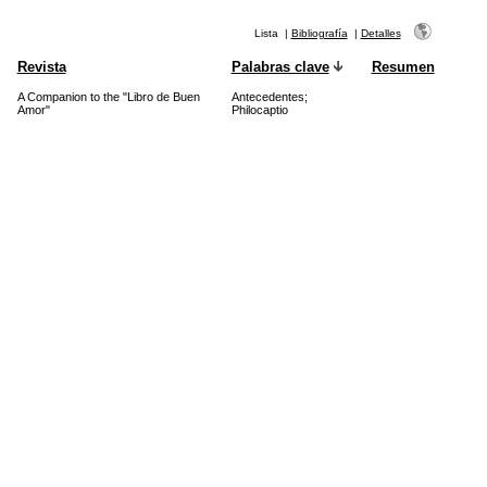
Lista
|
Bibliografía
|
Detalles
Revista
Palabras clave
Resumen
A Companion to the "Libro de Buen
Antecedentes
;
Amor"
Philocaptio