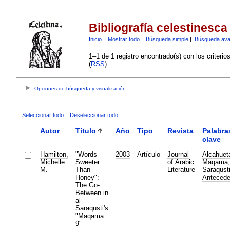
Bibliografía celestinesca
Inicio
|
Mostrar todo
|
Búsqueda simple
|
Búsqueda av
1–1 de 1 registro encontrado(s) con los criteri
(
RSS
):
Opciones de búsqueda y visualización
Seleccionar todo
Deseleccionar todo
Autor
Título
Año
Tipo
Revista
Palabra
clave
Hamilton,
"Words
2003
Artículo
Journal
Alcahuet
Michelle
Sweeter
of Arabic
Maqama
M.
Than
Literature
Saraqust
Honey":
Antecede
The Go-
Between in
al-
Saraqusti's
"Maqama
9"