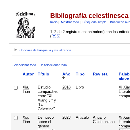
Bibliografía celestinesca
Inicio
|
Mostrar todo
|
Búsqueda simple
|
Búsqueda av
1–2 de 2 registros encontrado(s) con los criter
(
RSS
):
Opciones de búsqueda y visualización
Seleccionar todo
Deseleccionar todo
Autor
Título
Año
Tipo
Revista
Palab
clave
Xia,
Estudio
2018
Libro
Xi Xia
Tian
comparativo
Literat
entre "Xi
compa
Xiang Ji" y
"La
Celestina"
Xia,
De nuevo
2023
Artículo
Anuario
Xi Xia
Tian
sobre el
Calderoniano
Literat
género
compa