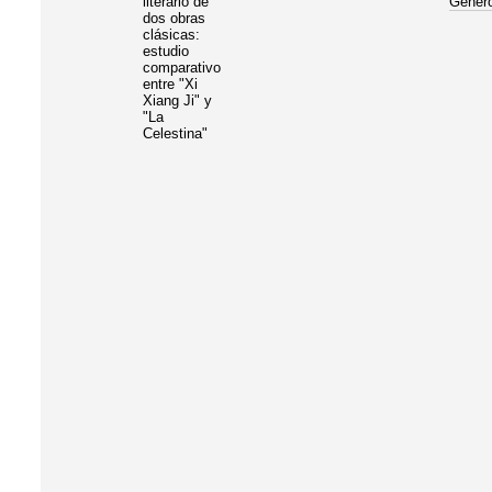
literario de
Géner
dos obras
clásicas:
estudio
comparativo
entre "Xi
Xiang Ji" y
"La
Celestina"