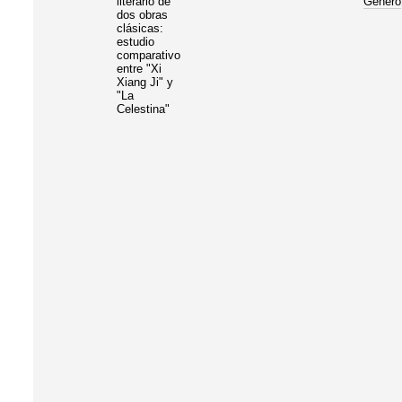
literario de
Género
dos obras
clásicas:
estudio
comparativo
entre "Xi
Xiang Ji" y
"La
Celestina"