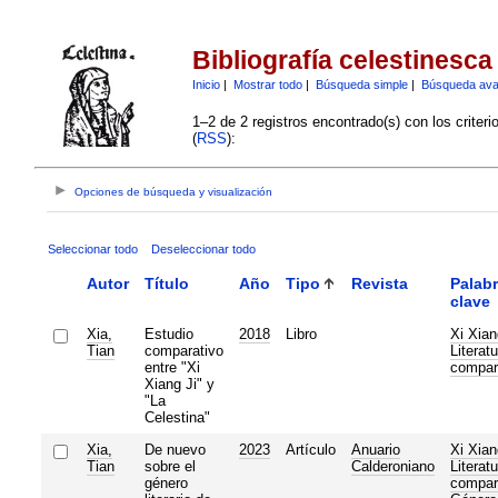
Bibliografía celestinesca
Inicio
|
Mostrar todo
|
Búsqueda simple
|
Búsqueda av
1–2 de 2 registros encontrado(s) con los criter
(
RSS
):
Opciones de búsqueda y visualización
Seleccionar todo
Deseleccionar todo
Autor
Título
Año
Tipo
Revista
Palab
clave
Xia,
Estudio
2018
Libro
Xi Xian
Tian
comparativo
Literatu
entre "Xi
compar
Xiang Ji" y
"La
Celestina"
Xia,
De nuevo
2023
Artículo
Anuario
Xi Xian
Tian
sobre el
Calderoniano
Literatu
género
compar