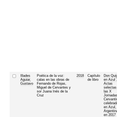
Illades
Poética de la voz:
2018
Capítulo
Don Quij
Aguiar,
calas en las obras de
de libro
en Azul 
Gustavo
Fernando de Rojas,
Actas
Miguel de Cervantes y
selectas
sor Juana Inés de la
las X
Cruz
Jornada
Cervanti
celebrad
en Azul,
Argentin
en 2017