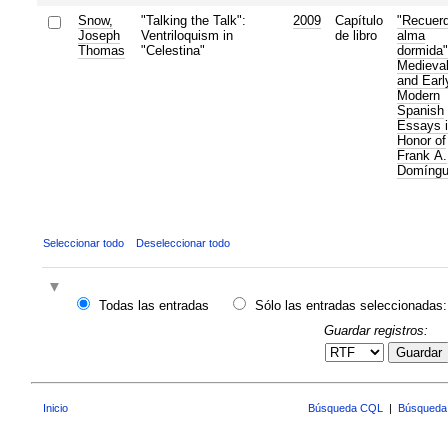
Snow,
"Talking the Talk":
2009
Capítulo
"Recuerd
Joseph
Ventriloquism in
de libro
alma
Thomas
"Celestina"
dormida"
Medieva
and Earl
Modern
Spanish
Essays 
Honor of
Frank A.
Domíngu
Seleccionar todo
Deseleccionar todo
Todas las entradas
Sólo las entradas seleccionadas:
Guardar registros:
Guardar
Inicio
Búsqueda CQL
|
Búsqueda