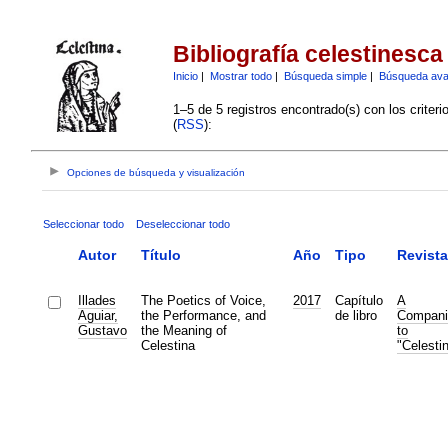
Bibliografía celestinesca
Inicio
|
Mostrar todo
|
Búsqueda simple
|
Búsqueda av
1–5 de 5 registros encontrado(s) con los criter
(
RSS
):
Opciones de búsqueda y visualización
Seleccionar todo
Deseleccionar todo
Autor
Título
Año
Tipo
Revista
Illades
The Poetics of Voice,
2017
Capítulo
A
Aguiar,
the Performance, and
de libro
Compani
Gustavo
the Meaning of
to
Celestina
"Celesti